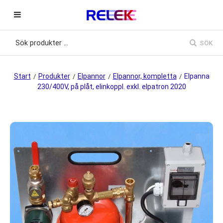
SÖK
Start
Produkter
Elpannor
Elpannor, kompletta
Elpanna
/
/
/
/
230/400V, på plåt, elinkoppl. exkl. elpatron 2020